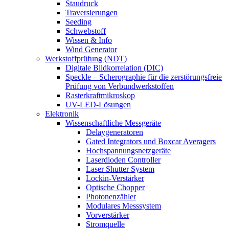
Staudruck
Traversierungen
Seeding
Schwebstoff
Wissen & Info
Wind Generator
Werkstoffprüfung (NDT)
Digitale Bildkorrelation (DIC)
Speckle – Scherographie für die zerstörungsfreie
Prüfung von Verbundwerkstoffen
Rasterkraftmikroskop
UV-LED-Lösungen
Elektronik
Wissenschaftliche Messgeräte
Delaygeneratoren
Gated Integrators und Boxcar Averagers
Hochspannungsnetzgeräte
Laserdioden Controller
Laser Shutter System
Lockin-Verstärker
Optische Chopper
Photonenzähler
Modulares Messsystem
Vorverstärker
Stromquelle