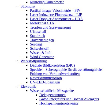
Mikrokapillarheometer
Strömung
Partikel Image Velocimetrie – PIV
Laser Induzierte Fluoreszenz – LIF
Laser Doppler Anemometer – LDA
Mehrkanal CTA
Tropfen und Spraymessung
Ultraschall
Staudruck
Traversierungen
Seeding
Schwebstoff
Wissen & Info
Wind Generator
Werkstoffprüfung
Digitale Bildkorrelation (DIC)
Speckle – Scherographie für die zerstörungsfreie
Prüfung von Verbundwerkstoffen
Rasterkraftmikroskop
UV-LED-Lösungen
Elektronik
Wissenschaftliche Messgeräte
Delaygeneratoren
Gated Integrators und Boxcar Averagers
Hochspannungsnetzgeräte