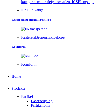
ICSPI nGauge
Rasterelektronenmikroskope
Rasterelektronenmikroskope
Kornform
Kornform
Home
Produkte
Partikel
Laserbeugung
Partikelform