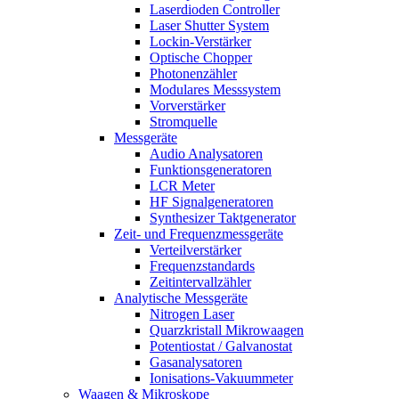
Laserdioden Controller
Laser Shutter System
Lockin-Verstärker
Optische Chopper
Photonenzähler
Modulares Messsystem
Vorverstärker
Stromquelle
Messgeräte
Audio Analysatoren
Funktionsgeneratoren
LCR Meter
HF Signalgeneratoren
Synthesizer Taktgenerator
Zeit- und Frequenzmessgeräte
Verteilverstärker
Frequenzstandards
Zeitintervallzähler
Analytische Messgeräte
Nitrogen Laser
Quarzkristall Mikrowaagen
Potentiostat / Galvanostat
Gasanalysatoren
Ionisations-Vakuummeter
Waagen & Mikroskope