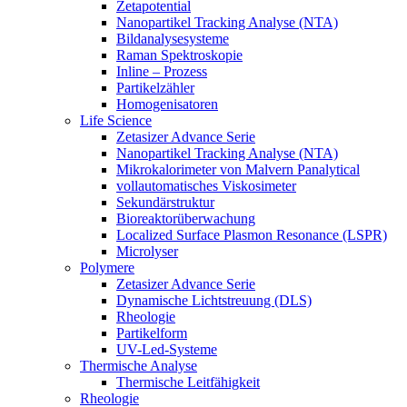
Zetapotential
Nanopartikel Tracking Analyse (NTA)
Bildanalysesysteme
Raman Spektroskopie
Inline – Prozess
Partikelzähler
Homogenisatoren
Life Science
Zetasizer Advance Serie
Nanopartikel Tracking Analyse (NTA)
Mikrokalorimeter von Malvern Panalytical
vollautomatisches Viskosimeter
Sekundärstruktur
Bioreaktorüberwachung
Localized Surface Plasmon Resonance (LSPR)
Microlyser
Polymere
Zetasizer Advance Serie
Dynamische Lichtstreuung (DLS)
Rheologie
Partikelform
UV-Led-Systeme
Thermische Analyse
Thermische Leitfähigkeit
Rheologie