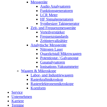
Messgeräte
Audio Analysatoren
Funktionsgeneratoren
LCR Meter
HF Signalgeneratoren
Synthesizer Taktgenerator
Zeit- und Frequenzmessgeräte
Verteilverstärker
Frequenzstandards
Zeitintervallzähler
Analytische Messgeräte
Nitrogen Laser
Quarzkristall Mikrowaagen
Potentiostat / Galvanostat
Gasanalysatoren
Ionisations-Vakuummeter
Waagen & Mikroskope
Labor- und Industriewaagen
Rasterkraftmikroskop
Rasterelektronenmikroskope
Kornform
Service
Unternehmen
Karriere
Termine