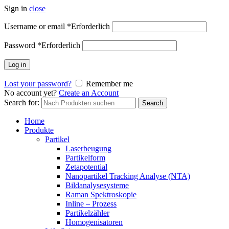
Sign in
close
Username or email
*
Erforderlich
Password
*
Erforderlich
Log in
Lost your password?
Remember me
No account yet?
Create an Account
Search for:
Search
Home
Produkte
Partikel
Laserbeugung
Partikelform
Zetapotential
Nanopartikel Tracking Analyse (NTA)
Bildanalysesysteme
Raman Spektroskopie
Inline – Prozess
Partikelzähler
Homogenisatoren