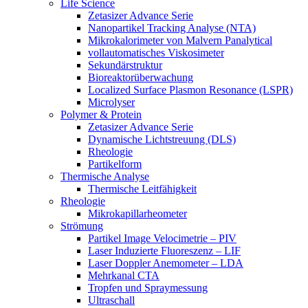
Life Science
Zetasizer Advance Serie
Nanopartikel Tracking Analyse (NTA)
Mikrokalorimeter von Malvern Panalytical
vollautomatisches Viskosimeter
Sekundärstruktur
Bioreaktorüberwachung
Localized Surface Plasmon Resonance (LSPR)
Microlyser
Polymer & Protein
Zetasizer Advance Serie
Dynamische Lichtstreuung (DLS)
Rheologie
Partikelform
Thermische Analyse
Thermische Leitfähigkeit
Rheologie
Mikrokapillarheometer
Strömung
Partikel Image Velocimetrie – PIV
Laser Induzierte Fluoreszenz – LIF
Laser Doppler Anemometer – LDA
Mehrkanal CTA
Tropfen und Spraymessung
Ultraschall