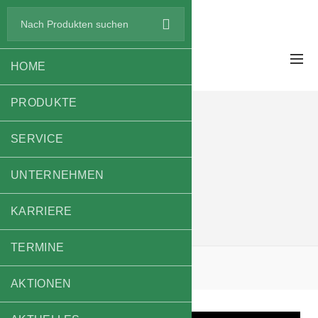
+43 (0) 2245 6725
office@prager-
Search for:
elektronik.at
HOME
PRODUKTE
SERVICE
UNTERNEHMEN
Wissen & Info
KARRIERE
TERMINE
Start
Strömung
Wissen & Info
AKTIONEN