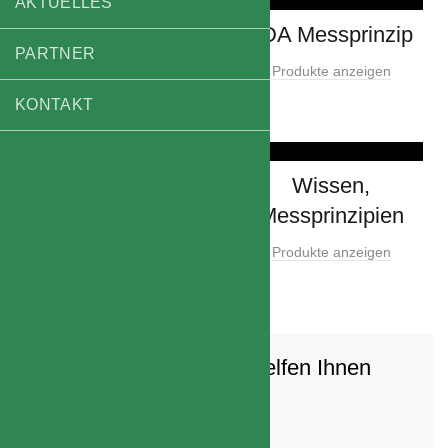
AKTUELLES
CTA measuring
LDA Messprinzip
PARTNER
principle
Produkte anzeigen
Produkte anzeigen
KONTAKT
PIV Messprinzip
Wissen,
Messprinzipien
Produkte anzeigen
Produkte anzeigen
Haben Sie Fragen? Wir Helfen Ihnen
Gerne.